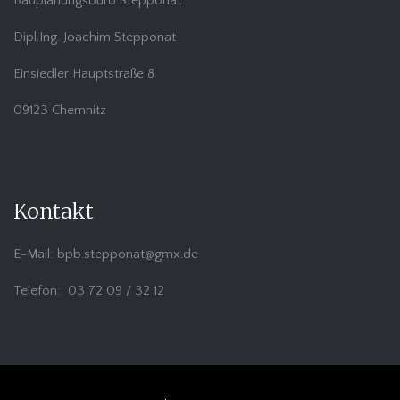
Bauplanungsbüro Stepponat
Dipl.Ing. Joachim Stepponat
Einsiedler Hauptstraße 8
09123 Chemnitz
Kontakt
E-Mail: bpb.stepponat@gmx.de
Telefon: 03 72 09 / 32 12